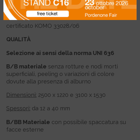
certificato CTB-X 47
certificato KOMO 33028/06
QUALITÀ
Selezione ai sensi della norma UNI 636
B/B materiale
senza rotture e nodi morti
superficiali, peeling o variazioni di colore
dovute alla presenza di alburno
Dimensioni:
2500 x 1220 e 3100 x 1530
Spessori:
da 12 a 40 mm
B/BB Materiale
con possibile spaccatura su
facce esterne