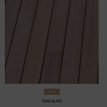
Weiterlesen
Nautik
TEAK SLATS