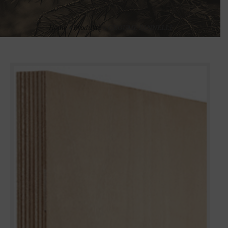
Home
»
Produkte
»
OKOUME PANNELLI