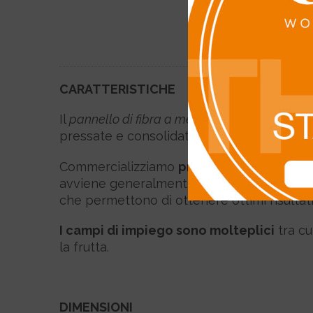
CARATTERISTICHE
Il
pannello di fibra a media densità
è prodott
pressate e consolidate.
Commercializziamo
produzioni nazionali e
avviene generalmente con adesivi ureici/m
che permettono di ottenere ottimi risultat
I campi di impiego sono molteplici
tra cui
la frutta.
DIMENSIONI