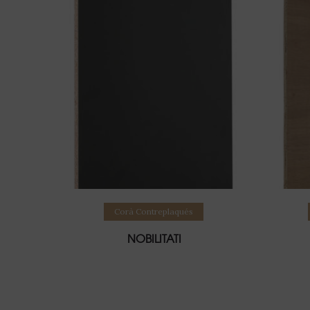
Lire la suite
Corà Contreplaqués
NOBILITATI