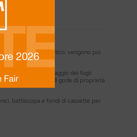
giunta di adesivo sintetico, vengono poi
lie in genere
. L’incollaggio dei fogli
um Density Fibreboard) gode di proprietà
ornici, battiscopa e fondi di cassette per