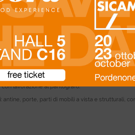
Description
o tramite la feltratura di fibre legnose che, con l’ag
 internazionali costruite con Abete, Pino e latifog
elaminici e con l’aggiunta di paraffine. L’MDF (Medi
i con lavorazione al pantografo.
: antine, porte, parti di mobili a vista e strutturali, c