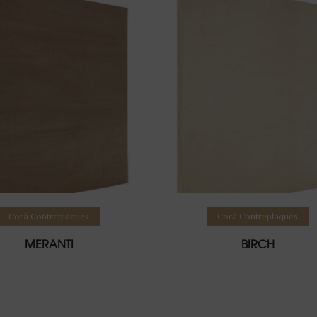
Lire la suite
Lire la suite
Corà Contreplaqués
Corà Contreplaqués
MERANTI
BIRCH