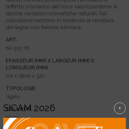
l’effetto cromatico del noce valorizzandone le
tipiche variazioni cromatiche naturali. Tali
colorazioni mettono in evidenza la venatura
del legno con fiamma tubolare.
ART.
60 915 76
EPAISSEUR (MM) X LARGEUR (MM) X
LONGUEUR (MM)
0.6 x 2800 x 320
TYPOLOGIE
rigato
SICAM 2026
COULEUR
X
Noce