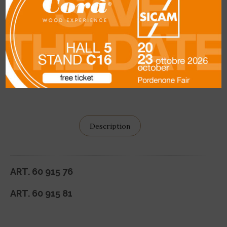
UGS :
3127
Catégorie :
Corà Placages
SHARE
Description
ART. 60 915 76
ART. 60 915 81