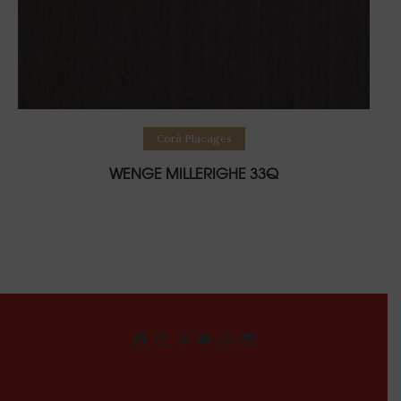
Lire la suite
Corà Placages
WENGE MILLERIGHE 33Q
Facebook
Instagram
Pinterest
YouTube
WhatsApp
LinkedIn