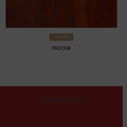
Read more
Corà 木料
PADOUK
Facebook
Instagram
Pinterest
YouTube
WhatsApp
LinkedIn