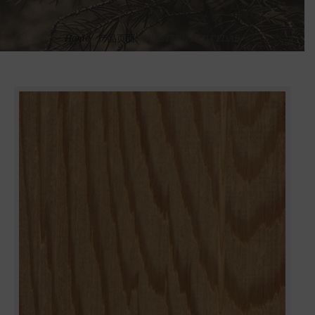
Home
»
产品页面
»
WESTERN RED CEDAR