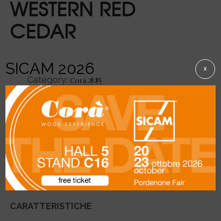
WESTERN RED
CEDAR
SICAM 2026
X
Category:
Corà 木料
SHARE
Description
CARATTERISTICHE