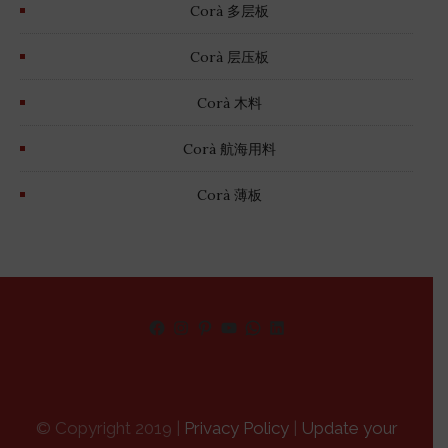
Corà 多层板
Corà 层压板
Corà 木料
Corà 航海用料
Corà 薄板
Facebook
Instagram
Pinterest
YouTube
WhatsApp
LinkedIn
© Copyright 2019 |
Privacy Policy
|
Update your