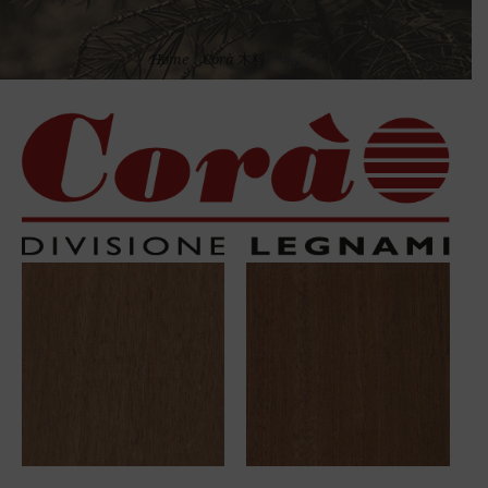
Home
»
Corà 木料
»
Page 2