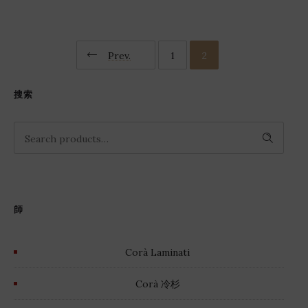
Prev.
1
2
搜索
SEARCH
師
Corà Laminati
Corà 冷杉