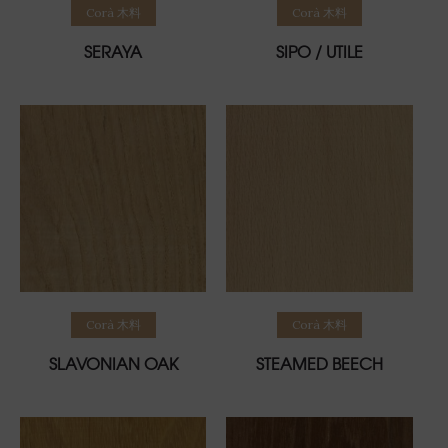
Read more
Read more
Corà 木料
Corà 木料
SERAYA
SIPO / UTILE
Read more
Read more
Corà 木料
Corà 木料
SLAVONIAN OAK
STEAMED BEECH