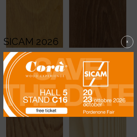
SICAM 2026
X
Read more
Read more
Corà 木料
Corà 木料
TATAJUBA
TEAK BURMA