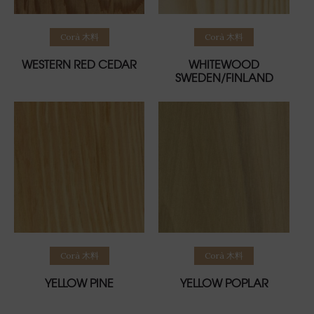
Read more
Read more
Corà 木料
Corà 木料
WESTERN RED CEDAR
WHITEWOOD
SWEDEN/FINLAND
Read more
Read more
Corà 木料
Corà 木料
YELLOW PINE
YELLOW POPLAR