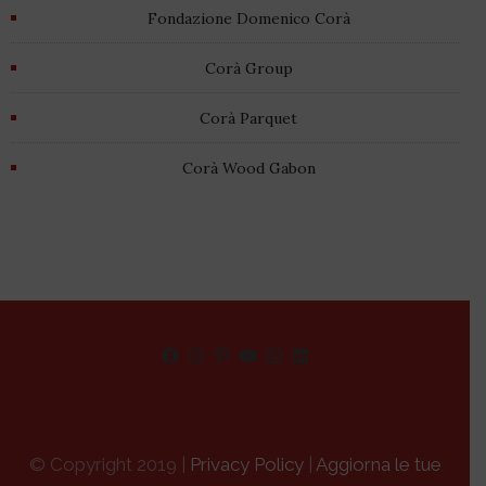
Fondazione Domenico Corà
Corà Group
Corà Parquet
Corà Wood Gabon
Facebook
Instagram
Pinterest
YouTube
WhatsApp
LinkedIn
© Copyright 2019 |
Privacy Policy
|
Aggiorna le tue