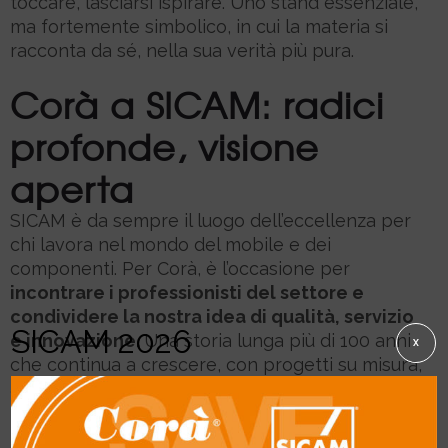
toccare, lasciarsi ispirare. Uno stand essenziale,
ma fortemente simbolico, in cui la materia si
racconta da sé, nella sua verità più pura.
Corà a SICAM: radici
profonde, visione
aperta
SICAM è da sempre il luogo dell’eccellenza per
chi lavora nel mondo del mobile e dei
componenti. Per Corà, è l’occasione per
incontrare i professionisti del settore e
condividere la nostra idea di qualità, servizio
SICAM 2026
e innovazione.
Una storia lunga più di 100 anni
X
che continua a crescere, con progetti su misura,
attenzione alle filiere sostenibili e una gamma di
prodotti in evoluzione continua.