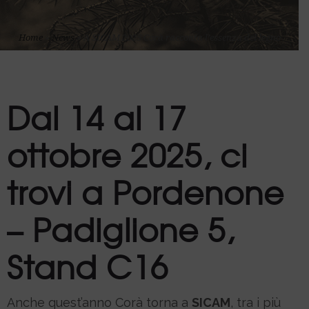
Home
»
News
»
A SICAM 2025 Corà racconta l’essenza del legno
Dal 14 al 17
ottobre 2025, ci
trovi a Pordenone
– Padiglione 5,
Stand C16
Anche quest’anno Corà torna a
SICAM
, tra i più