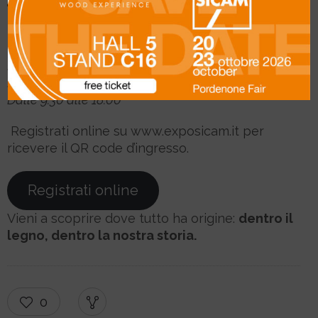
Ti aspettiamo a
Pordenone
Padiglione 5 – Stand C16
Dal 14 al 17 ottobre 2025
Dalle 9.30 alle 18.00
Registrati online su
www.exposicam.it per
ricevere il QR code d’ingresso.
Registrati online
Vieni a scoprire dove tutto ha origine:
dentro il
legno, dentro la nostra storia.
0