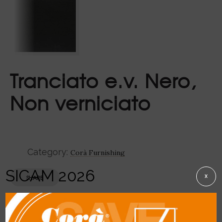
Tranciato e.v. Nero,
Non verniciato
Category:
Corà Furnishing
SICAM 2026
SHARE
X