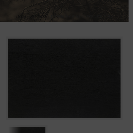
Home
»
Products
»
Tranciato e.v. Nero, Non verniciato