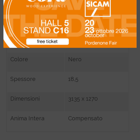
Description
Modello
2588 CARBON
Colore
Nero
Spessore
18,5
Dimensioni
3135 x 1270
Anima Intera
Compensato