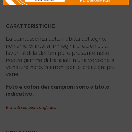
ART. 60 965 40
CARATTERISTICHE
La quintessenza della nobiltà del legno,
richiamo di intarsi immaginifici ed unici, di
lavori al di là del tempo, è presente nelle
nostra gamma di tranciati in una versione a
venature nero/marroni per le creazioni più
varie.
Foto e colori dei campioni sono a titolo
indicativo.
Richiedi campione originale.