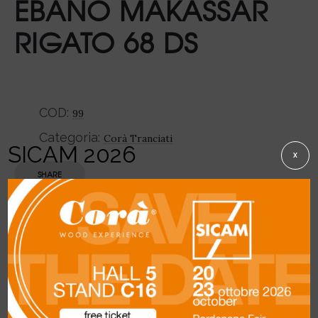
EBANO MAKASSAR
RIGATO 68 DS
COD:
99
Categoria:
Corà Tranciati
SICAM 2026
X
SHARE
Descrizione