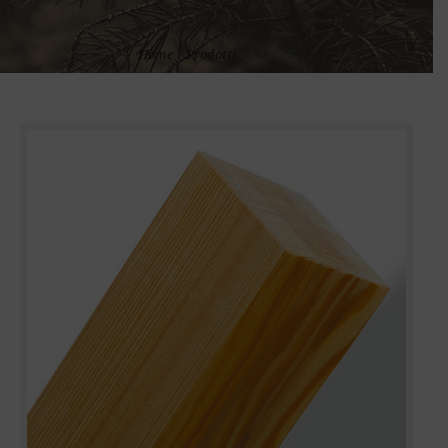
Home
»
Prodotti
»
LARICE