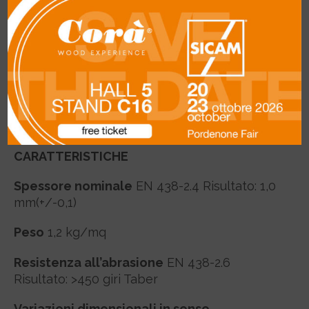
FINITURA: OPACA
Foto e colori dei campioni sono a titolo
indicativo.
Richiedi campione originale.
CARATTERISTICHE
Spessore nominale
EN 438-2.4 Risultato: 1,0
mm(+/-0,1)
Peso
1,2 kg/mq
Resistenza all’abrasione
EN 438-2.6
Risultato: >450 giri Taber
Variazioni dimensionali in senso