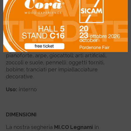
Descrizione generale:
color crema
giallognolo, con la stagionatura passa al
marrone giallognolo, poi al marrone chiaro;
fibratura dritta, tessitura fine e uniforme.
Impieghi:
lavori d’intaglio, taglieri da
pelletteria, manici di scope, telai di alveari,
forme per cappelli, tavole armoniche, tasti da
pianoforte, arpe, giocattoli; arti artificiali,
zoccoli e suole, pennelli, oggetti torniti,
bobine; tranciati per impiallacciature
decorative.
Uso:
interno
DIMENSIONI
La nostra segheria
MI.CO Legnami
in