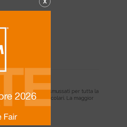
X
la. Mantiene i bordi smussati per tutta la
isultati estetici particolari. La maggior