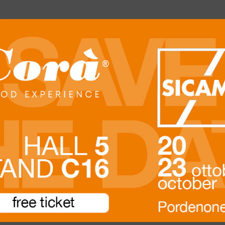
6
Descrizione
 squadratura continua su quattro lati a sezione paralle
 di restauro, coperture, solai e dove siano richiesti r