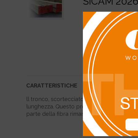
SICAM 202
CARATTERISTICHE
ll tronco, scortecciato, viene lavorato con
lunghezza. Questo prodotto è adatto a lavori
parte della fibra rimane intatta.