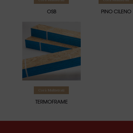
OSB
PINO CILENO
Leggi tutto
Corà Multistrati
TERMOFRAME