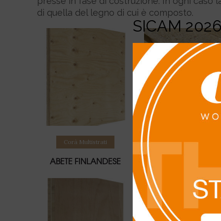
presse in fase di costruzione. In ogni caso 
di quella del legno di cui è composto.
SICAM 202
Leggi tutto
Leggi tutto
Corà Multistrati
Corà Multistrati
ABETE FINLANDESE
ALTRI PRODOTT