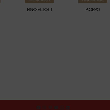
PINO ELLIOTTI
PIOPPO
Facebook
Instagram
Pinterest
YouTube
WhatsApp
LinkedIn