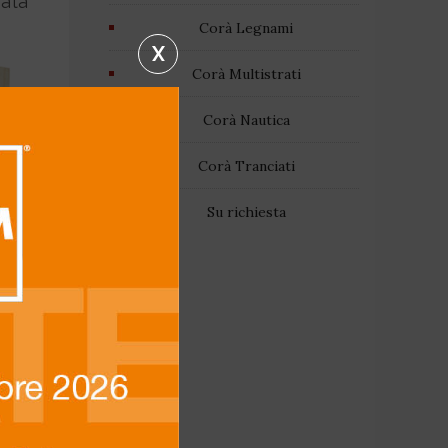
vata
Corà Legnami
X
Corà Multistrati
Corà Nautica
Corà Tranciati
Su richiesta
A